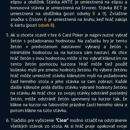
elipsu a obdĺžnik. Stávka ANTE je umiestnená na elipsu a
bonusová stávka je umiestnená na štvorec. Stávka BET je
umiestnená na obdĺžnika (pozri odseky
8
a
9
). Zvláštne
značka s číslom 6 je umiestnená na kruhu, keď hráč zakúpi
6. kartu (pozri
odsek 8
).
Ak si chcete staviť v hre 6 Card Poker je najprv nutné vybrať
žetón s požadovanou hodnotou. Na začiatku hry je tento
žetón v predvolenom nastavení vybraný a žetón s
minimálne hodnotou sa na kurzora sám nastaví. Ak chce
hráč žetón s inou hodnotou, môže si ho vybrať kliknutím na
tento žetón pomocou kurzora. Hráč môže tiež použiť
koliesko myši pre zmenu hodnoty žetónu. Po výbere žetónu
hráč môže umiestniť stávku kliknutím myši na požadovanú
časť herného stola a jeho stávka sa tam zobrazí. Každé
ďalšie kliknutie pridá ďalšiu stávku vybrané hodnoty žetónu
na stávku. Ak hráč chce zo svojej stávky odstrániť posledný
žetón, môže odstrániť žetón upevnený na kurzor tak, že
klikne na kurzor na ľubovoľné prázdne časti herného okna a
potom klikne na túto stávku.
Tlačidlo pre vyčistenie
"Clear"
možno stlačiť na odstránenie
všetkých stávok zo stola. Ak si hráč praje opakovať svoje