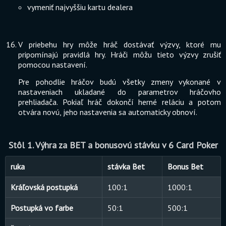
vymeniť najvyššiu kartu dealera
V priebehu hry môže hráč dostávať výzvy, ktoré mu
pripomínajú pravidlá hry. Hráči môžu tieto výzvy zrušiť
pomocou nastavení.
Pre pohodlie hráčov budú všetky zmeny vykonané v
nastaveniach ukladané do parametrov hráčovho
prehliadača. Pokiaľ hráč dokončí herné reláciu a potom
otvára novú, jeho nastavenia sa automaticky obnoví.
Stôl 1. Výhra za BET a bonusovú stávku v 6 Card Poker
ruka
stávka Bet
Bonus Bet
Kráľovská postupká
100:1
1000:1
Postupká vo farbe
50:1
500:1