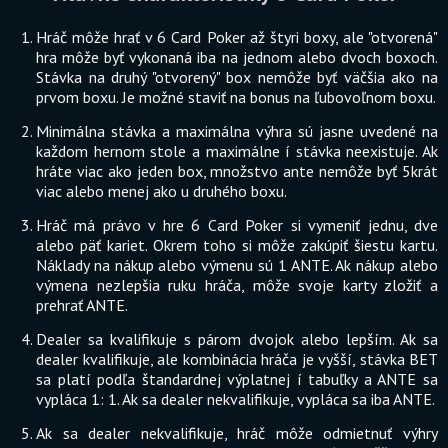
Hráč môže hrať v 6 Card Poker až štyri boxy, ale "otvorená"
hra môže byť vykonaná iba na jednom alebo dvoch boxoch.
Stávka na druhý "otvorený" box nemôže byť väčšia ako na
prvom boxu. Je možné staviť na bonus na ľubovoľnom boxu.
Minimálna stávka a maximálna výhra sú jasne uvedené na
každom hernom stole a maximálne í stávka neexistuje. Ak
hráte viac ako jeden box, množstvo ante nemôže byť 5krát
viac alebo menej ako u druhého boxu.
Hráč má právo v hre 6 Card Poker si vymeniť jednu, dve
alebo päť kariet. Okrem toho si môže zakúpiť šiestu kartu.
Náklady na nákup alebo výmenu sú 1 ANTE. Ak nákup alebo
výmena nezlepšia ruku hráča, môže svoje karty zložiť a
prehrať ANTE.
Dealer sa kvalifikuje s párom dvojok alebo lepším. Ak sa
dealer kvalifikuje, ale kombinácia hráča je vyšší, stávka BET
sa platí podľa štandardnej výplatnej í tabuľky a ANTE sa
vypláca 1: 1. Ak sa dealer nekvalifikuje, vypláca sa iba ANTE.
Ak sa dealer nekvalifikuje, hráč môže odmietnuť výhry