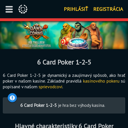
PRIHLÁSIŤ
REGISTRÁCIA
6 Card Poker 1-2-5
6 Card Poker 1-2-5 je dynamický a zaujímavý spôsob, ako hrať
poker v našom kasíne. Základné pravidlá
kasínového pokeru
sú
popísané v našom
sprievodcovi
.
6 Card Poker 1-2-5
je hra bez výhody kasína.
Hlavné charakteristiky 6 Card Poker