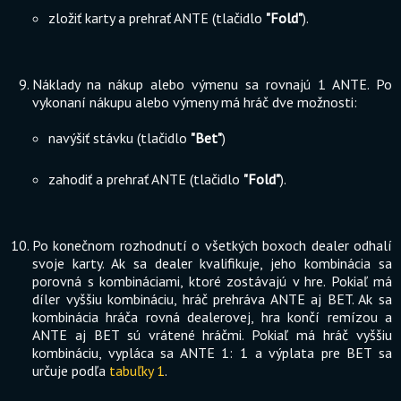
zložiť karty a prehrať ANTE (tlačidlo
"Fold"
).
Náklady na nákup alebo výmenu sa rovnajú 1 ANTE. Po
vykonaní nákupu alebo výmeny má hráč dve možnosti:
navýšiť stávku (tlačidlo
"Bet"
)
zahodiť a prehrať ANTE (tlačidlo
"Fold"
).
Po konečnom rozhodnutí o všetkých boxoch dealer odhalí
svoje karty. Ak sa dealer kvalifikuje, jeho kombinácia sa
porovná s kombináciami, ktoré zostávajú v hre. Pokiaľ má
díler vyššiu kombináciu, hráč prehráva ANTE aj BET. Ak sa
kombinácia hráča rovná dealerovej, hra končí remízou a
ANTE aj BET sú vrátené hráčmi. Pokiaľ má hráč vyššiu
kombináciu, vypláca sa ANTE 1: 1 a výplata pre BET sa
určuje podľa
tabuľky 1
.