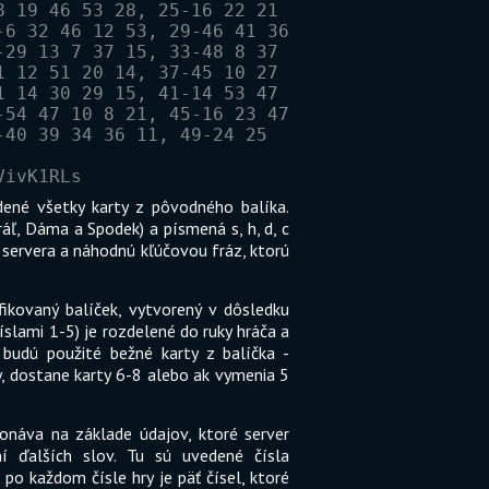
8 19 46 53 28, 25-16 22 21
-6 32 46 12 53, 29-46 41 36
-29 13 7 37 15, 33-48 8 37
1 12 51 20 14, 37-45 10 27
1 14 30 29 15, 41-14 53 47
-54 47 10 8 21, 45-16 23 47
-40 39 34 36 11, 49-24 25
VivK1RLs
dené všetky karty z pôvodného balíka.
áľ, Dáma a Spodek) a písmená s, h, d, c
m servera a náhodnú kľúčovou fráz, ktorú
ikovaný balíček, vytvorený v dôsledku
íslami 1-5) je rozdelené do ruky hráča a
 budú použité bežné karty z balíčka -
y, dostane karty 6-8 alebo ak vymenia 5
konáva na základe údajov, ktoré server
í ďalších slov. Tu sú uvedené čísla
 po každom čísle hry je päť čísel, ktoré