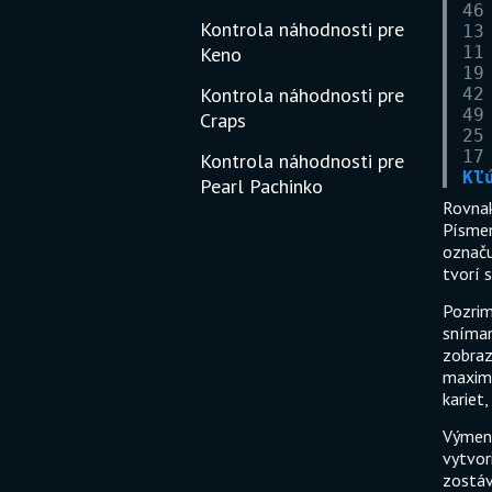
46
Kontrola náhodnosti pre
13
Keno
11
19
Kontrola náhodnosti pre
42
49
Craps
25
17
Kontrola náhodnosti pre
Kľ
Pearl Pachinko
Rovnak
Písmen
označu
tvorí 
Pozrim
sníman
zobraz
maximá
kariet
Výmena
vytvo
zostáv