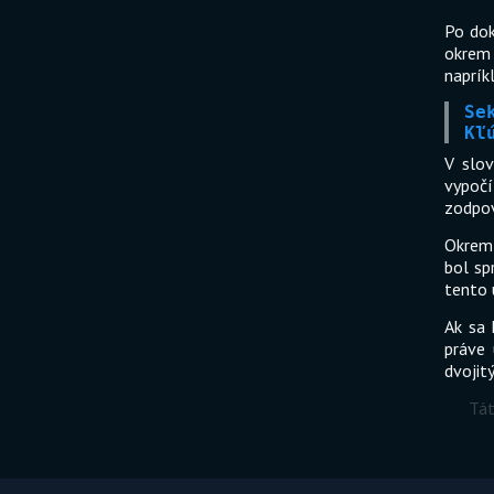
Po dok
okrem 
naprík
Se
Kľ
V slov
vypočí
zodpov
Okrem 
bol sp
tento 
Ak sa 
práve 
dvojit
Tát