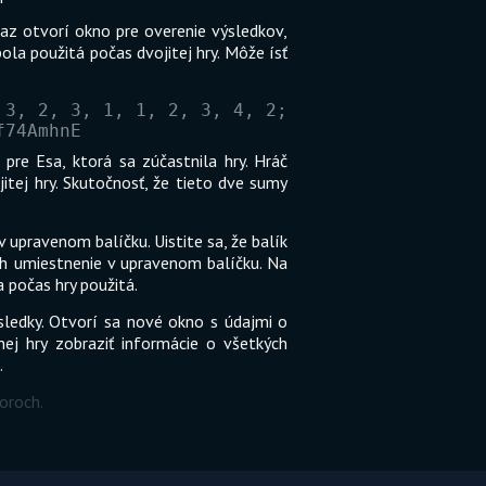
raz otvorí okno pre overenie výsledkov,
ola použitá počas dvojitej hry. Môže ísť
3, 2, 3, 1, 1, 2, 3, 4, 2;
f74AmhnE
pre Esa, ktorá sa zúčastnila hry. Hráč
itej hry. Skutočnosť, že tieto dve sumy
 upravenom balíčku. Uistite sa, že balík
ch umiestnenie v upravenom balíčku. Na
a počas hry použitá.
sledky. Otvorí sa nové okno s údajmi o
ej hry zobraziť informácie o všetkých
"
.
oroch.