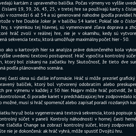
edajú kartám z upraveného balíčka. Počas výmeny vo vyššie uvede
s číslami 19, 39, 26, 43, 25, v tretej hre sa používajú karty s čísla
jú v rozmedzí 6 až 54 a sú generované náhodne (podľa pravidiel hr
retože v hre Double Joker je v balíčku 54 kariet. Pokiaľ ide o číslo
 hry, s výnimkou tej hlavnej, sú vymenované zľava doprava a z
ktoré hráč zvolí v reálnej hre, nie je v okamihu, kedy sú vytvo
ená sekvencia textu, ktorá umožňuje maximálny počet hier - 50.
o ako u kartových hier sa analýza práve dokončeného kola vyk
 vyššie uvedenú textovú postupnosť. Hráč vypočíta kontrolný súč
, ktorý bol získaný na začiatku hry. Skutočnosť, že tieto dve s
ná podľa plánovaného scenára.
nej časti okna sú ďalšie informácie. Hráč si môže prezrieť grafick
ravený balíček, ktorý bol vytvorený odobratím alebo preskupení
ch pre výmenu v každej z 50 hier. Najprv môže hráč potvrdiť, že 
kontrolovať, či poradie kariet v predchádzajúcej hre zodpovedalo i
o možné, musí si hráč spomenúť alebo zapísať poradí rozdaných kari
iatku hry už bola vygenerovaná textová sekvencia, ktorá popisuje s
ontrolný súčet v paneli Kontroly náhodnosti v hornej časti herné
ne tlačidla Change sa zobrazí kontrolný súčet, ktorý zodpoved
šte nie je dokončená: ak hráč vyhrá, môže spustiť Dvojitú hru.