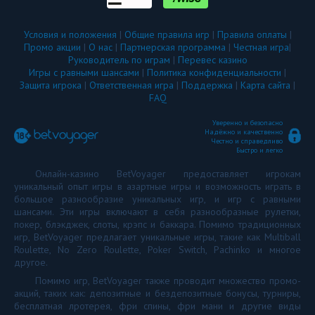
Условия и положения
|
Общие правила игр
|
Правила оплаты
|
Промо акции
|
О нас
|
Партнерская программа
|
Честная игра
|
Руководитель по играм
|
Перевес казино
Игры с равными шансами
|
Политика конфиденциальности
|
Защита игрока
|
Ответственная игра
|
Поддержка
|
Карта сайта
|
FAQ
Уверенно и безопасно
Надёжно и качественно
Честно и справедливо
Быстро и легко
Онлайн-казино BetVoyager предоставляет игрокам
уникальный опыт игры в азартные игры и возможность играть в
большое разнообразие уникальных игр, и игр с равными
шансами. Эти игры включают в себя разнообразные рулетки,
покер, блэкджек, слоты, крэпс и баккара. Помимо традиционных
игр, BetVoyager предлагает уникальные игры, такие как Multiball
Roulette, No Zero Roulette, Poker Switch, Pachinko и многое
другое.
Помимо игр, BetVoyager также проводит множество промо-
акций, таких как: депозитные и бездепозитные бонусы, турниры,
бесплатная лротерея, фри спины, фри мани и другие виды