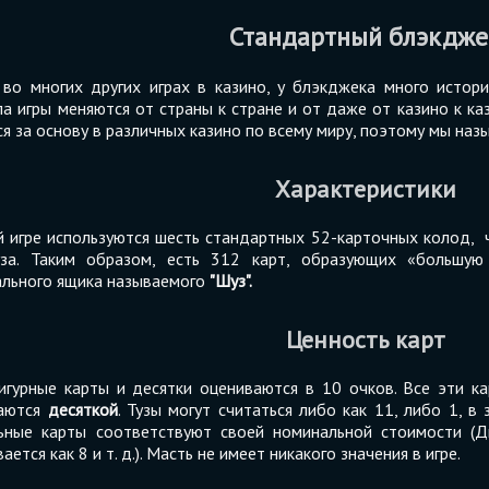
Стандартный блэкдже
 во многих других играх в казино, у блэкджека много истори
ла игры меняются от страны к стране и от даже от казино к ка
ся за основу в различных казино по всему миру, поэтому мы наз
Характеристики
й игре используются шесть стандартных 52-карточных колод, 
за. Таким образом, есть 312 карт, образующих «большую
ального ящика называемого
"Шуз".
Ценность карт
игурные карты и десятки оцениваются в 10 очков. Все эти ка
аются
десяткой
. Тузы могут считаться либо как 11, либо 1, в
ьные карты соответствуют своей номинальной стоимости (Дв
ается как 8 и т. д.). Масть не имеет никакого значения в игре.