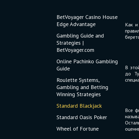
BetVoyager Casino House
Edge Advantage
Как и
прави
Gambling Guide and
берет
Strategies |
BetVoyager.com
Online Pachinko Gambling
В это
Guide
до Ту
Roulette Systems,
специ
Gambling and Betting
Winning Strategies
Standard Blackjack
Все ф
назыв
Standard Oasis Poker
Остал
Wheel of Fortune
оценив