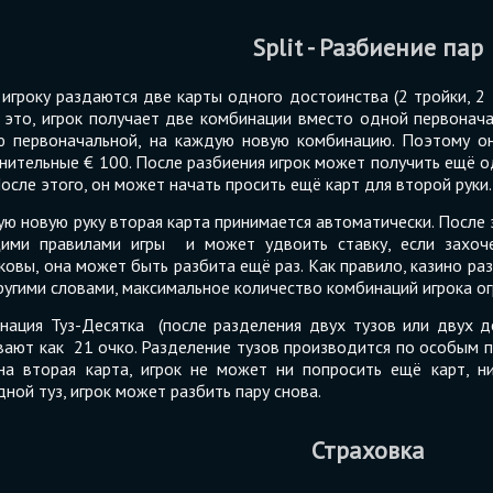
Split - Разбиение пар
игроку раздаются две карты одного достоинства (2 тройки, 2 д
 это, игрок получает две комбинации вместо одной первонача
ю первоначальной, на каждую новую комбинацию. Поэтому о
нительные € 100. После разбиения игрок может получить ещё од
После этого, он может начать просить ещё карт для второй руки.
ую новую руку вторая карта принимается автоматически. После 
ими правилами игры и может удвоить ставку, если захоче
ковы, она может быть разбита ещё раз. Как правило, казино ра
ругими словами, максимальное количество комбинаций игрока ог
нация Туз-Десятка (после разделения двух тузов или двух д
вают как 21 очко. Разделение тузов производится по особым пр
на вторая карта, игрок не может ни попросить ещё карт, ни
ной туз, игрок может разбить пару снова.
Страховка