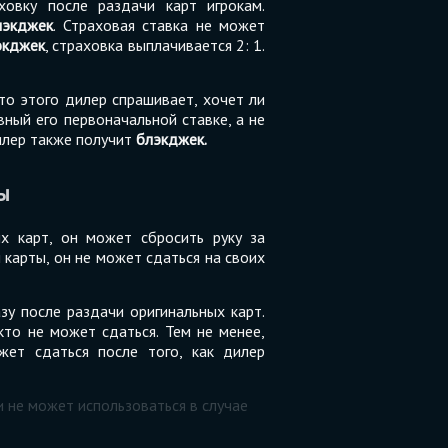
ховку после раздачи карт игрокам.
лэкджек
. Страховая ставка не может
экджек
, страховка выплачивается 2: 1.
то этого дилер спрашивает, хочет ли
авный его первоначальной ставке, а не
дилер также получит
блэкджек.
ры
х карт, он может сбросить руку за
и карты, он не может сдаться на своих
зу после раздачи оригинальных карт.
кто не может сдаться. Тем не менее,
жет сдаться после того, как дилер
 не может использоваться в случае