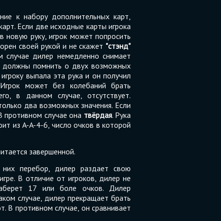
ение к набору дополнительных карт,
арт. Если две исходные карты игрока
в новую руку, игрок может попросить
ворен своей рукой и не скажет
"стэнд"
м случае дилер немедленно снимает
ки должны помнить о двух возможных
 игроку выпала эта рука и он получил
 Игрок может без колебаний брать
о, в данном случае, отсутствует.
только два возможных значения. Если
 В противном случае она
твёрдая
. Рука
оит из A-A-4-6, число очков в которой
читается завершенной.
 них перебор, дилер раздает свою
гре. В отличие от игроков, дилер не
аберет 17 или боле очков. Дилер
таком случае, дилер прекращает брать
т. В противном случае, он сравнивает