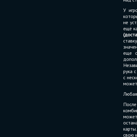
У игр
котор
не ус
ещё к
(доста
ставк
значен
еще о
допол
Незав
рука 
с неск
может
Любая 
После
комби
может
остана
карты.
свою 