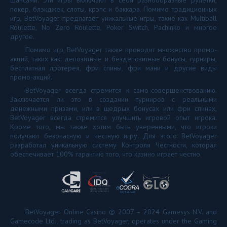
шансами. Эти игры включают в себя разнообразные рулетки,
покер, блэкджек, слоты, крэпс и баккара. Помимо традиционных
игр, BetVoyager предлагает уникальные игры, такие как Multiball
Roulette, No Zero Roulette, Poker Switch, Pachinko и многое
другое.
Помимо игр, BetVoyager также проводит множество промо-
акций, таких как: депозитные и бездепозитные бонусы, турниры,
бесплатная лротерея, фри спины, фри мани и другие виды
промо-акций.
BetVoyager всегда стремится к само-совершенствованию.
Заключается ли это в создании турниров с реальными
денежными призами, или в щедрых бонусах или фри спинах,
BetVoyager всегда стремится улучшить игровой опыт игрока.
Кроме того, мы также хотим быть уверенными, что игроки
получают безопасную и честную игру. Для этого BetVoyager
разработал уникальную систему Контроля Честности, которая
обеспечивает 100% гарантию того, что казино играет честно.
BetVoyager Online Casino © 2007 – 2024 Gamesys N.V. and
Gamecode Ltd., trading as BetVoyager, operates under the Gaming