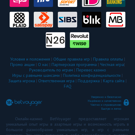
Условия и положения
|
Общие правила игр
|
Правила оплаты
|
Промо акции
|
О нас
|
Партнерская программа
|
Честная игра
|
Руководитель по играм
|
Перевес казино
Игры с равными шансами
|
Политика конфиденциальности
|
Защита игрока
|
Ответственная игра
|
Поддержка
|
Карта сайта
|
FAQ
Уверенно и безопасно
Надёжно и качественно
Честно и справедливо
Быстро и легко
Онлайн-казино BetVoyager предоставляет игрокам
уникальный опыт игры в азартные игры и возможность играть в
большое разнообразие уникальных игр, и игр с равными