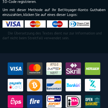
3D-Code registrieren.
Um mit dieser Methode auf Ihr BetVoyager-Konto Guthaben
einzuzahlen, klicken Sie auf eines dieser Logos:
Die Übersetzung des Textes dient nur zur Information und
darf nicht beim Streitfall verwendet sein.