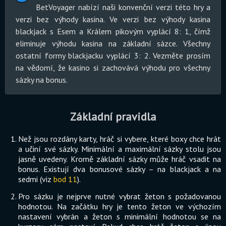
BetVoyager nabízí naši konvenční verzi této hry a
verzi bez výhody kasina. Ve verzi bez výhody kasina
blackjack s Esem a Králem pikovým vyplácí 8: 1, čímž
eliminuje výhodu kasina na základní sázce. Všechny
ostatní formy blackjacku vyplácí 3: 2. Vezměte prosím
na vědomí, že kasino si zachovává výhodu pro všechny
sázky na bonus.
Základní pravidla
Než jsou rozdány karty, hráč si vybere, které boxy chce hrát
a učiní své sázky. Minimální a maximální sázky stolu jsou
jasně uvedeny. Kromě základní sázky může hráč vsadit na
bonus. Existují dva bonusové sázky – na blackjack a na
sedmi (viz
bod 11
).
Pro sázku je nejprve nutné vybrat žeton s požadovanou
hodnotou. Na začátku hry je tento žeton ve výchozím
nastavení vybrán a žeton s minimální hodnotou se na