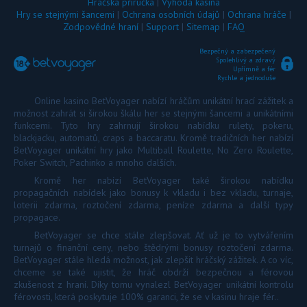
Hráčská příručka
|
Výhoda kasina
Hry se stejnými šancemi
|
Ochrana osobních údajů
|
Ochrana hráče
|
Zodpovědné hraní
|
Support
|
Sitemap
|
FAQ
Bezpečný a zabezpečený
Spolehlivý a zdravý
Upřímně a fér
Rychle a jednoduše
Online kasino BetVoyager nabízí hráčům unikátní hrací zážitek a
možnost zahrát si širokou škálu her se stejnými šancemi a unikátními
funkcemi. Tyto hry zahrnují širokou nabídku rulety, pokeru,
blackjacku, automatů, craps a baccaratu. Kromě tradičních her nabízí
BetVoyager unikátní hry jako Multiball Roulette, No Zero Roulette,
Poker Switch, Pachinko a mnoho dalších.
Kromě her nabízí BetVoyager také širokou nabídku
propagačních nabídek jako bonusy k vkladu i bez vkladu, turnaje,
loterii zdarma, roztočení zdarma, peníze zdarma a další typy
propagace.
BetVoyager se chce stále zlepšovat. Ať už je to vytvářením
turnajů o finanční ceny, nebo štědrými bonusy roztočení zdarma.
BetVoyager stále hledá možnost, jak zlepšit hráčský zážitek. A co víc,
chceme se také ujistit, že hráč obdrží bezpečnou a férovou
zkušenost z hraní. Díky tomu vynalezl BetVoyager unikátní kontrolu
férovosti, která poskytuje 100% garanci, že se v kasinu hraje fér..