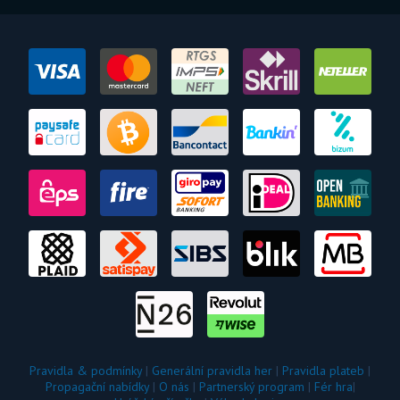
Pravidla & podmínky
|
Generální pravidla her
|
Pravidla plateb
|
Propagační nabídky
|
O nás
|
Partnerský program
|
Fér hra
|