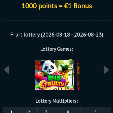
1000 points = €1 Bonus
Fruit lottery (2026-08-18 - 2026-08-23)
Lottery Games:
r
r
Lottery Multipliers:
243 Fruity Zen
Big Win x25
1
2
3
4
5