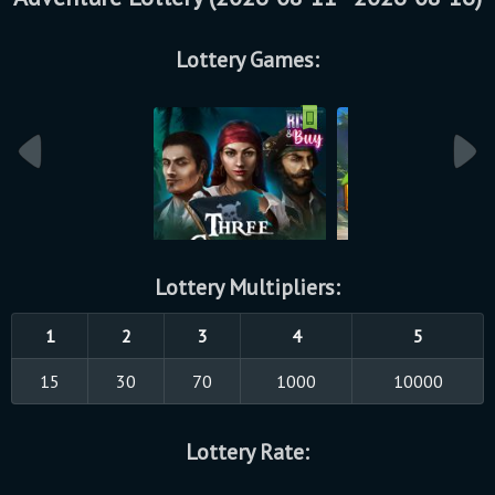
Lottery Games:
r
r
Lottery Multipliers:
Three Corsairs
Benn Gun Robinson
1
2
3
4
5
15
30
70
1000
10000
Lottery Rate: