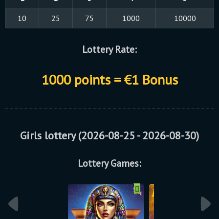
10
25
75
1000
10000
Lottery Rate:
1000 points = €1 Bonus
Girls lottery (2026-08-25 - 2026-08-30)
Lottery Games: