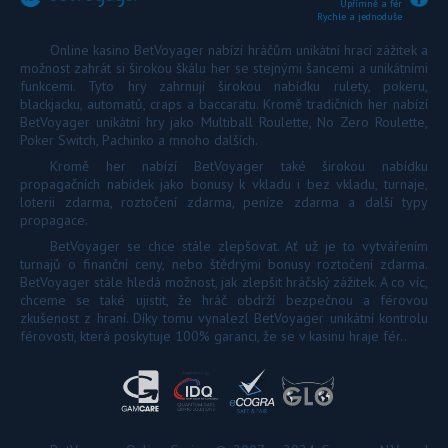
Upřímně a fér
Rychle a jednoduše
Online kasino BetVoyager nabízí hráčům unikátní hrací zážitek a
možnost zahrát si širokou škálu her se stejnými šancemi a unikátními
funkcemi. Tyto hry zahrnují širokou nabídku rulety, pokeru,
blackjacku, automatů, craps a baccaratu. Kromě tradičních her nabízí
BetVoyager unikátní hry jako Multiball Roulette, No Zero Roulette,
Poker Switch, Pachinko a mnoho dalších.
Kromě her nabízí BetVoyager také širokou nabídku
propagačních nabídek jako bonusy k vkladu i bez vkladu, turnaje,
loterii zdarma, roztočení zdarma, peníze zdarma a další typy
propagace.
BetVoyager se chce stále zlepšovat. Ať už je to vytvářením
turnajů o finanční ceny, nebo štědrými bonusy roztočení zdarma.
BetVoyager stále hledá možnost, jak zlepšit hráčský zážitek. A co víc,
chceme se také ujistit, že hráč obdrží bezpečnou a férovou
zkušenost z hraní. Díky tomu vynalezl BetVoyager unikátní kontrolu
férovosti, která poskytuje 100% garanci, že se v kasinu hraje fér..