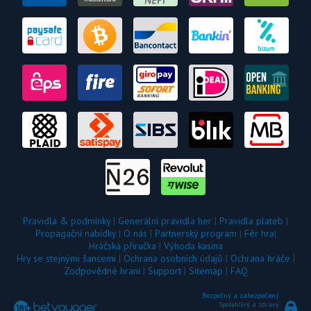
Pravidla & podmínky
|
Generální pravidla her
|
Pravidla plateb
|
Propagační nabídky
|
O nás
|
Partnerský program
|
Fér hra
|
Hráčská příručka
|
Výhoda kasina
Hry se stejnými šancemi
|
Ochrana osobních údajů
|
Ochrana hráče
|
Zodpovědné hraní
|
Support
|
Sitemap
|
FAQ
Bezpečný a zabezpečený
Spolehlivý a zdravý