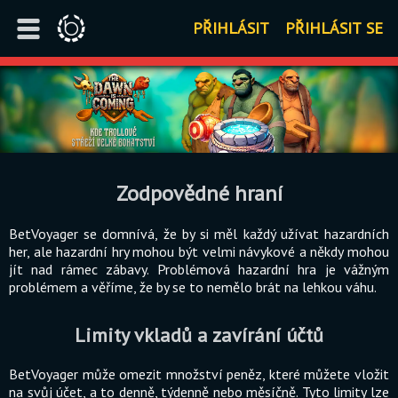
PŘIHLÁSIT
PŘIHLÁSIT SE
Zodpovědné hraní
BetVoyager se domnívá, že by si měl každý užívat hazardních
her, ale hazardní hry mohou být velmi návykové a někdy mohou
jít nad rámec zábavy. Problémová hazardní hra je vážným
problémem a věříme, že by se to nemělo brát na lehkou váhu.
Limity vkladů a zavírání účtů
BetVoyager může omezit množství peněz, které můžete vložit
na svůj účet, a to denně, týdenně nebo měsíčně. Tyto limity lze