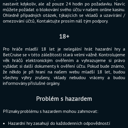
nastavit kdykoliv, ale až pouze 24 hodin po požadavku. Navíc
můžete požádat o blokování svého účtu v našem online kasinu.
Ohledně případných otázek, týkajících se vkladů a uzavírání /
omezování účtů, Kontaktujte prosím náš tým podpory.
18+
Pro hráče mladší 18 let je nelegální hrát hazardní hry a
BetCruise se v této záležitosti stará velmi vážně. Kontrolujeme
věk hráčů elektronickým ověřením a vyhrazujeme si právo
vyžádat si další dokumenty k ověření účtu. Pokud bude známo,
že někdo je při hraní na našem webu mladší 18 let, budou
všechny výhry zrušeny, vklady nebudou vráceny a budou
informovány příslušné orgány.
Problém s hazardem
Příznaky problému s hazardem mohou zahrnovat:
Hazardní hry zasahují do každodenních odpovědností