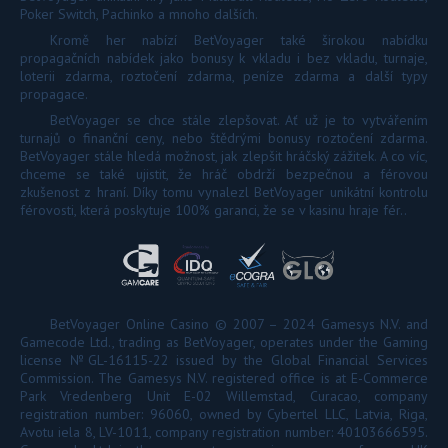
Poker Switch, Pachinko a mnoho dalších.
Kromě her nabízí BetVoyager také širokou nabídku
propagačních nabídek jako bonusy k vkladu i bez vkladu, turnaje,
loterii zdarma, roztočení zdarma, peníze zdarma a další typy
propagace.
BetVoyager se chce stále zlepšovat. Ať už je to vytvářením
turnajů o finanční ceny, nebo štědrými bonusy roztočení zdarma.
BetVoyager stále hledá možnost, jak zlepšit hráčský zážitek. A co víc,
chceme se také ujistit, že hráč obdrží bezpečnou a férovou
zkušenost z hraní. Díky tomu vynalezl BetVoyager unikátní kontrolu
férovosti, která poskytuje 100% garanci, že se v kasinu hraje fér..
BetVoyager Online Casino © 2007 – 2024 Gamesys N.V. and
Gamecode Ltd., trading as BetVoyager, operates under the Gaming
license №GL-16115-22 issued by the Global Financial Services
Commission. The Gamesys N.V. registered office is at E-Commerce
Park Vredenberg Unit E-02 Willemstad, Curacao, company
registration number: 96060, owned by Cybertel LLC, Latvia, Riga,
Avotu iela 8, LV-1011, company registration number: 40103666595.