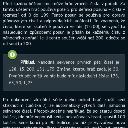
Před každou běžnou hru může hráč změnit čísla v pořadí. Za
tímto účelem hráč používá pole 5 pro definici posunu – čísla v
rozmezí od 0 do 199. Tento posun se používá pro opravu
plánovaných čísel a odpovídajících událostí. To znamená, že
číslo, které se skutečně používá ve hře (1-200), se vypočítá
následujícím způsobem: posun je přidán ke každému číslu z
náhodného pořadí. Je-li tento součet vyšší než 200, odečte se
od součtu 200.
Příklad.
Náhodná sekvence prvních pěti čísel je
128, 15, 200, 151, 175. Změna, kterou hráč zadá, je 50.
Prvních pět míčů ve hře bude mít následující čísla: 178,
65, 50, 1, 25.
Po dokončení aktuální série (nebo pokud hráč zrušil sérii
stisknutím tlačítka 7), se automaticky vytvoří další náhodná
sekvence čísel. Předpokládejme například, že po startu deseti
kuliček, kde hráč neporušil sérii a pokračoval v hraní, spustil 100
kuliček. Série končí po 90. kuličce, po níž je vytvořena nová
sekvence náhodných čísel. Posledních 10 míčů od startu