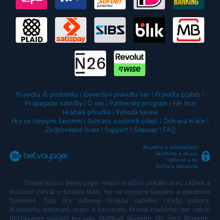
Pravidla & podmínky
|
Generální pravidla her
|
Pravidla plateb
|
Propagační nabídky
|
O nás
|
Partnerský program
|
Fér hra
|
Hráčská příručka
|
Výhoda kasina
Hry se stejnými šancemi
|
Ochrana osobních údajů
|
Ochrana hráče
|
Zodpovědné hraní
|
Support
|
Sitemap
|
FAQ
Bezpečný a zabezpečený
Spolehlivý a zdravý
Upřímně a fér
Rychle a jednoduše
Online kasino BetVoyager nabízí hráčům unikátní hrací zážitek a
možnost zahrát si širokou škálu her se stejnými šancemi a unikátními
funkcemi. Tyto hry zahrnují širokou nabídku rulety, pokeru,
blackjacku, automatů, craps a baccaratu. Kromě tradičních her nabízí
BetVoyager unikátní hry jako Multiball Roulette, No Zero Roulette,