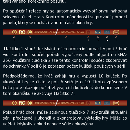
takzvaného "korekčního posunu".
Po spuštění relace hry se automaticky vytvoří první náhodná
sekvence čísel. Hra s Kontrolou náhodnosti se provádí pomocí
panelu, který se nachází v horní části okna hry:
Tlačítko 1 slouží k získání referenčních informací. V poli 3 hráč
vidí kontrolní součet pořadí, vypočtený podle algoritmu SHA-
256. Použitím tlačítka 2 lze tento kontrolní součet zkopírovat
do schránky. V poli 6 je zobrazen počet kuliček, použitých v sérii.
Předpokládejme, že hráč zahájí hru a vypustí 10 kuliček. Po
ukončení hry se číslo v poli 6 snižuje o 10. Tímto způsobem
toto pole ukazuje počet zbývajících kuliček až do konce série. V
tom okamžiku se aktivuje tlačítko 7:
Pokud hráč chce, může stisknout tlačítko 7, aby zrušil aktuální
sérii, předčasně ji ukončil a zkontroloval výsledky hry. Může to
udělat kdykoliv, dokud nebude série dokončena.