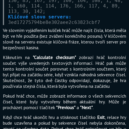
150, 85, 167, 197, 160, 164, 108, 1, 48,
1, 160, 114, 114, 176, 166, 117, 4, 89,
113, 30, 142;
Klíčové slovo serveru:
3ed17275794be8e302aee2c63823cbf7
Ve slovním vyjádřením kuliček hráč může najít čísla, která měla
být ve hře použita (bez zvážení korekčního posunu). V klíčovém
slově na serveru existuje klíčová fráze, kterou tvoří server pro
bezpečnost kasina.
Kliknutím na
"Calculate checksum"
zobrazí hráč kontrolní
součet výše uvedených textových informací. Hráč pak může
tento kontrolní součet porovnat s kontrolním součtem, který
byl přijat na začátku série, když vznikla náhodná sekvence čísel.
Skutečnost, že tyto dvě částky odpovídají, dokazuje, že hra
používala stejná čísla, která byla vytvořena na začátku
Pokud hráč chce, může zobrazit informace o všech sekvencích
čísel, které byly vytvořeny během aktuální hry. Může je
procházet pomocí tlačítek
"Previous"
a
"Next"
.
Když chce hráč ukončit hru a stisknout tlačítko
Exit
, relace hry
bude uzavřena a pokud by sekvence čísel nebyla dokončena,
ztratí se všechna data. Pokud chce hráč pokračovat ve hře v