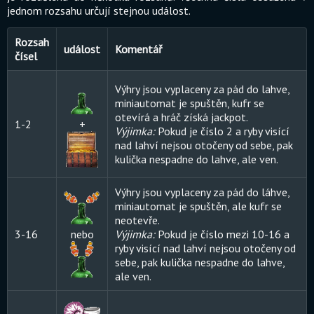
jednom rozsahu určují stejnou událost.
Rozsah
událost
Komentář
čísel
Výhry jsou vyplaceny za pád do lahve,
miniautomat je spuštěn, kufr se
otevírá a hráč získá jackpot.
1-2
+
Výjimka:
Pokud je číslo 2 a ryby visící
nad lahví nejsou otočeny od sebe, pak
kulička nespadne do lahve, ale ven.
Výhry jsou vyplaceny za pád do láhve,
miniautomat je spuštěn, ale kufr se
neotevře.
3-16
nebo
Výjimka:
Pokud je číslo mezi 10-16 a
ryby visící nad lahví nejsou otočeny od
sebe, pak kulička nespadne do lahve,
ale ven.