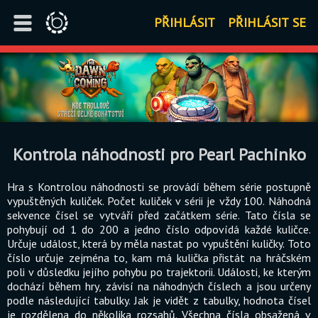
PŘIHLÁSIT
PŘIHLÁSIT SE
Kontrola náhodnosti pro Pearl Pachinko
Hra s Kontrolou náhodnosti se provádí během série postupně
vypuštěných kuliček. Počet kuliček v sérii je vždy 100. Náhodná
sekvence čísel se vytváří před začátkem série. Tato čísla se
pohybují od 1 do 200 a jedno číslo odpovídá každé kuličce.
Určuje událost, která by měla nastat po vypuštění kuličky. Toto
číslo určuje zejména to, kam má kulička přistát na hráčském
poli v důsledku jejího pohybu po trajektorii. Události, ke kterým
dochází během hry, závisí na náhodných číslech a jsou určeny
podle následující tabulky. Jak je vidět z tabulky, hodnota čísel
je rozdělena do několika rozsahů. Všechna čísla obsažená v