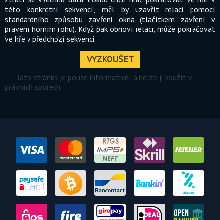
této konkrétní sekvencí, měl by uzavřít relaci pomocí
standardního způsobu zavření okna (tlačítkem zavření v
pravém horním rohu). Když pak obnoví relaci, může pokračovat
ve hře v předchozí sekvenci.
VYZKOUŠET
Tato stránka je pouze informativní a nelze ji použít v
právních sporech.