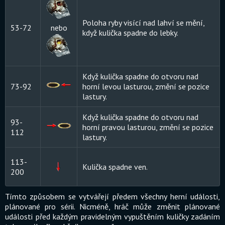
Poloha ryby visící nad lahví se mění,
53-72
nebo
když kulička spadne do lebky.
Když kulička spadne do otvoru nad
73-92
horní levou lasturou, změní se pozice
lastury.
Když kulička spadne do otvoru nad
93-
horní pravou lasturou, změní se pozice
112
lastury.
113-
Kulička spadne ven.
200
Tímto způsobem se vytvářejí předem všechny herní události,
plánované pro sérii. Nicméně, hráč může změnit plánované
události před každým pravidelným vypuštěním kuličky zadáním