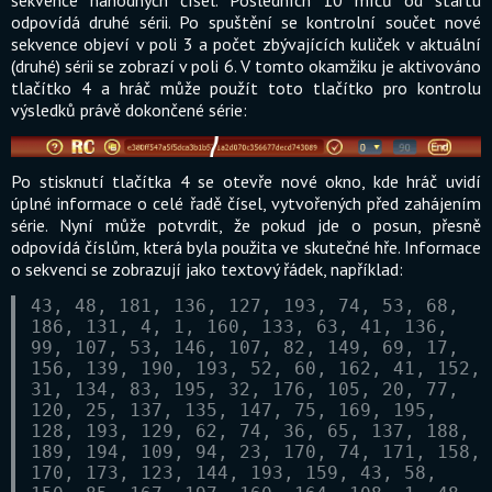
odpovídá druhé sérii. Po spuštění se kontrolní součet nové
sekvence objeví v poli 3 a počet zbývajících kuliček v aktuální
(druhé) sérii se zobrazí v poli 6. V tomto okamžiku je aktivováno
tlačítko 4 a hráč může použít toto tlačítko pro kontrolu
výsledků právě dokončené série:
Po stisknutí tlačítka 4 se otevře nové okno, kde hráč uvidí
úplné informace o celé řadě čísel, vytvořených před zahájením
série. Nyní může potvrdit, že pokud jde o posun, přesně
odpovídá číslům, která byla použita ve skutečné hře. Informace
o sekvenci se zobrazují jako textový řádek, například:
43, 48, 181, 136, 127, 193, 74, 53, 68,
186, 131, 4, 1, 160, 133, 63, 41, 136,
99, 107, 53, 146, 107, 82, 149, 69, 17,
156, 139, 190, 193, 52, 60, 162, 41, 152,
31, 134, 83, 195, 32, 176, 105, 20, 77,
120, 25, 137, 135, 147, 75, 169, 195,
128, 193, 129, 62, 74, 36, 65, 137, 188,
189, 194, 109, 94, 23, 170, 74, 171, 158,
170, 173, 123, 144, 193, 159, 43, 58,