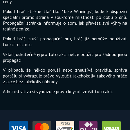
ceny.
Pokud hráč stiskne tlačítko "Take Winnings", bude k dispozici
speciální promo strana v soukromé místnosti po dobu 3 dnů.
Propagační stránka informuje o tom, jak převést své výhry na
reálné peníze.
Pokud hráč zruší propagační hru, hráč již nemůže používat
funkci restartu.
Vklad, uskutečněný pro tuto akci, nelze použít pro žádnou jinou
propagaci.
V případě, že někdo poruší nebo zneužívá pravidla, správa
portálu si vyhrazuje právo vyloučit jakéhokoliv takového hráče
z akce bez jakékoliv náhrady.
Administrativa si vyhrazuje právo kdykoli zrušit tuto akci.