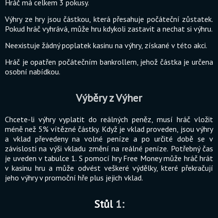
Hráč má celkem 3 pokusy.
Výhry ze hry jsou částkou, která přesahuje počáteční zůstatek.
Pokud hráč vyhrává, může hru kdykoli zastavit a nechat si výhru.
Neexistuje žádný poplatek kasinu na výhry, získané v této akci.
Hráč je opatřen počátečním bankrollem, jehož částka je určena
osobní nabídkou.
Výběry z Výher
Chcete-li výhry vyplatit do reálných peněz, musí hráč vložit
méně než 5% vítězné částky. Když je vklad proveden, jsou výhry
a vklad převedeny na volné peníze a po určité době se v
závislosti na výši vkladu změní na reálné peníze. Potřebný čas
je uveden v tabulce 1. S pomocí hry Free Money může hráč hrát
v kasinu hru a může odvést veškeré výdělky, které překračují
jeho výhry v promoční hře plus jejich vklad.
Stůl
1: