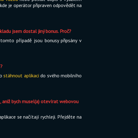
 kde je operátor připraven odpovědět na
ladu jsem dostal jiný bonus. Proč?
 tomto případě jsou bonusy připsány v
í?
bo
stáhnout aplikaci
do svého mobilního
je, aniž bych musel(a) otevírat webovou
ikace se načítají rychleji. Přejděte na