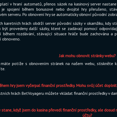
platí v hraní automatů, přenos sázek na kasinový server nastane 
 je spojení během bonusové nebo dvojité hry přerušeno, stáva
vém serveru. Po obnovení hry se automaticky obnoví původní zobra
ch karetních hrách obdrží server původní sázky v okamžiku, kdy st
být provedeny další sázky, které se zadávají pomocí odpovídají
í během rozdávání, stávající situace hráče bude zachována a 
í obnoveno.
Jak mohu obnovit stránky webu?
 máte potíže s obnovením stránek na našem webu, stiskněte k
te.
ěhem hry jsem vyčerpal finanční prostředky. Mohu svůj účet doplnit 
stních hrách BetVoyageru můžete vkládat finanční prostředky v da
 stane, když jsem do kasina převedl finanční prostředky, ale dosud m
účtu?