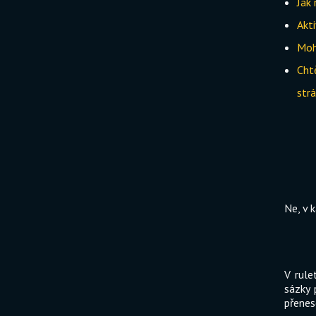
Jak
Akt
Moh
Cht
str
Ne, v 
V rule
sázky 
přenes