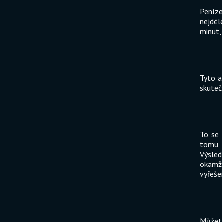
Peníze
nejdél
minut,
Tyto a
skuteč
To se 
tomu d
Výsled
okamži
vyřeše
Můžet