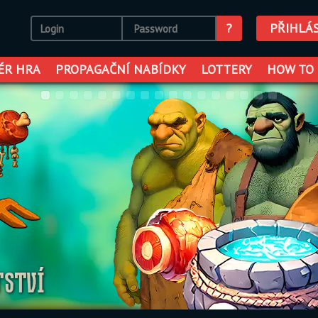
?
PŘIHLÁS
ÉR HRA
PROPAGAČNÍ NABÍDKY
LOTTERY
HOW TO