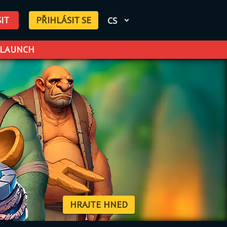
IT
PŘIHLÁSIT SE
 LAUNCH
HRAJTE HNED