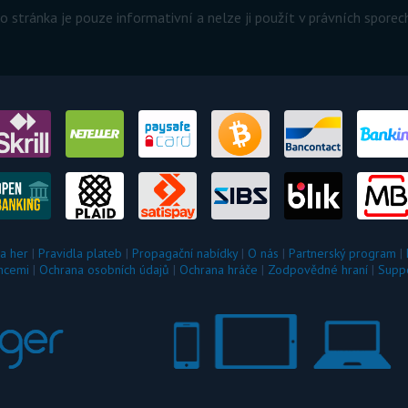
o stránka je pouze informativní a nelze ji použít v právních sporec
la her
|
Pravidla plateb
|
Propagační nabídky
|
O nás
|
Partnerský program
|
ancemi
|
Ochrana osobních údajů
|
Ochrana hráče
|
Zodpovědné hraní
|
Supp