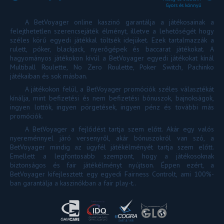
Gyors és könnyű
A BetVoyager online kaszinó garantálja a játékosainak a
felejthetetlen szerencsejáték élményt, illetve a lehetőségét hogy
széles körű egyedi játékkal töltsék idejüket. Ezek tartalmazzák a
rulett, póker, blackjack, nyerőgépek és baccarat játékokat. A
hagyományos játékokon kívül a BetVoyager egyedi játékokat kínál
Multiball Roulette, No Zero Roulette, Poker Switch, Pachinko
játékaiban és sok másban.
A játékokon felül, a BetVoyager promóciók széles választékát
kínálja, mint befizetési és nem befizetési bónuszok, bajnokságok,
ingyen lottók, ingyen pörgetések, ingyen pénz és további más
promóciók.
A BetVoyager a fejlődést tartja szem előtt. Akár egy valós
nyereménnyel járó versenyről, akár bónuszokról van szó, a
BetVoyager mindig az ügyfél játékélményét tartja szem előtt.
Emellett a legfontosabb szempont, hogy a játékosoknak
biztonságos és fair játékélményt nyújtson. Éppen ezért, a
BetVoyager kifejlesztett egy egyedi Fairness Controlt, ami 100%-
ban garantálja a kaszinókban a fair play-t..