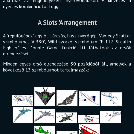
alkotnak az engedélyezett nyerővonalakon. A kifizetés a
nyertes kombinációtól függ.
A Slots 'Arrangement
A "repülőgépek" egy öt tárcsás, húsz nyerőgép. Van egy Scatter
szimbóluma, "A-380", Wild-szorzó szimbólum "F-117 Stealth
Fighter" és Double Game funkció. Itt láthatóak az orsók
elrendezései.
Minden egyes orsó elrendezése 30 pozícióból áll, amelyek a
következő 13 szimbólumot tartalmazzák: