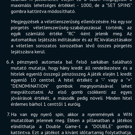
maximális lehetséges értékkel - 1000, de a "SET SPINS"
gombra kattintva módosítható.
Megjegyzések a véletlenszerűség ellenőrzésére. Ha egy sor
pörgetés véletlenszerűség-szabályozással történik, az
egyik számláló értéke "RC" -ként jelenik meg. Az
automatikus lejátszás indításakor és az RC kiválasztásakor
a véletlen sorozatos sorozatban lévő összes pörgetés
lejátszásra kerül.
A pénznyerő automata bal felső sarkában található
mutató mutatja, hogy hány kredit áll rendelkezésre és a
hitelek egyenlő összegű pénzösszeg. A játék elején 1 kredit
egyenlő 10 centtel. A hitel értékét a "-" vagy a "+"
"DENOMINATION" gombok megnyomásával lehet
megváltoztatni. Az első gomb csökkenti az egyes
jóváírások értékét, a második pedig növeli. Minden hitel
érdemes bárhol 1 centtől 1 euróig.
Ha van egy nyerő spin, akkor a nyeremények a WIN
mutatóban jelennek meg. Ebben a pillanatban a játékos
elindíthatja a Double Game-t a "DOUBLE" gombra
kattintva. Ezt a játékot a kívánt időtartamig folytathatja,