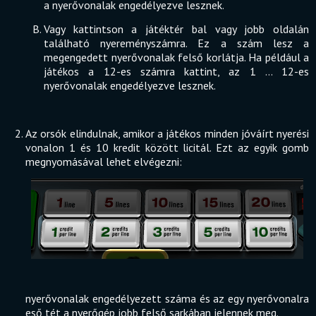
a nyerővonalak engedélyezve lesznek.
Vagy kattintson a játéktér bal vagy jobb oldalán
található nyereményszámra. Ez a szám lesz a
megengedett nyerővonalak felső korlátja. Ha például a
játékos a 12-es számra kattint, az 1 ... 12-es
nyerővonalak engedélyezve lesznek.
Az orsók elindulnak, amikor a játékos minden jóváírt nyerési
vonalon 1 és 10 kredit között licitál. Ezt az egyik gomb
megnyomásával lehet elvégezni:
nyerővonalak engedélyezett száma és az egy nyerővonalra
eső tét a nyerőgép jobb felső sarkában jelennek meg.