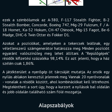
ezek a szimbólumok az A-380, F-117 Stealth Fighter, B-2
Stealth Bomber, Concorde, Boeing 747, Mig-29 Fulcrum, F / A-
18 Hornet, Ka-52 Hokum, CH-47 Chinook, Mig-15 Fagot, Be-6
Madge, DHC-6 Twin Otter és Fokker D1.
Azokat a pozíciókat, amelyeken a tekercsek leállnak, egy
véletlenszerű számgenerátor határozza meg. Minden pozíciót
egyaránt valószínűleg meg lehet állítani. A "Repülőgépek"
résidők kifizetési százaléka 98,14%. Ez azt jelenti, hogy a ház
szélén csak 1,86%.
A játékterület a nyerőgép öt tárcsáját mutatja. Az orsók egy
nyílás ablakon keresztül jelennek meg. Vannak 20 nyerővonalak
- vonalak a résidők között, ahol kombinációkat kell létrehozni.
Megtekintheti a sort úgy, hogy a kurzort a nyílások bal oldalán
és jobb oldalán található szám fölé mozgatja.
Alapszabályok