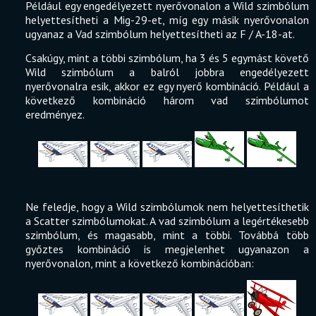
Például egy engedélyezett nyerővonalon a Wild szimbólum
helyettesítheti a Mig-29-et, míg egy másik nyerővonalon
ugyanaz a Vad szimbólum helyettesítheti az F / A-18-at.
Csakúgy, mint a többi szimbólum, ha 3 és 5 egymást követő
Wild szimbólum a balról jobbra engedélyezett
nyerővonalra esik, akkor ez egy nyerő kombináció. Például a
következő kombináció három vad szimbólumot
eredményez.
Ne feledje, hogy a Wild szimbólumok nem helyettesíthetik
a Scatter szimbólumokat. A vad szimbólum a legértékesebb
szimbólum, és magasabb, mint a többi. Továbbá több
győztes kombináció is megjelenhet ugyanazon a
nyerővonalon, mint a következő kombinációban: