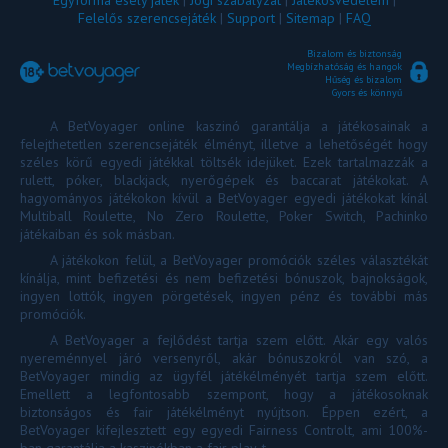
Egyforma esély játék
|
Jogi szabályzat
|
Játékosvédelem
|
Felelős szerencsejáték
|
Support
|
Sitemap
|
FAQ
Bizalom és biztonság
Megbízhatóság és hangok
Hűség és bizalom
Gyors és könnyű
A BetVoyager online kaszinó garantálja a játékosainak a
felejthetetlen szerencsejáték élményt, illetve a lehetőségét hogy
széles körű egyedi játékkal töltsék idejüket. Ezek tartalmazzák a
rulett, póker, blackjack, nyerőgépek és baccarat játékokat. A
hagyományos játékokon kívül a BetVoyager egyedi játékokat kínál
Multiball Roulette, No Zero Roulette, Poker Switch, Pachinko
játékaiban és sok másban.
A játékokon felül, a BetVoyager promóciók széles választékát
kínálja, mint befizetési és nem befizetési bónuszok, bajnokságok,
ingyen lottók, ingyen pörgetések, ingyen pénz és további más
promóciók.
A BetVoyager a fejlődést tartja szem előtt. Akár egy valós
nyereménnyel járó versenyről, akár bónuszokról van szó, a
BetVoyager mindig az ügyfél játékélményét tartja szem előtt.
Emellett a legfontosabb szempont, hogy a játékosoknak
biztonságos és fair játékélményt nyújtson. Éppen ezért, a
BetVoyager kifejlesztett egy egyedi Fairness Controlt, ami 100%-