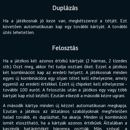
Duplázás
Ha a játékosnak jó keze van, megkétszerezi a tétjét. Ezt
követően automatikusan kap egy további kártyát. A további
ütés lehetetlen.
Felosztás
Ha a játékos két azonos értékű kártyát (2 hármas, 2 tizedes
stb.) Oszt meg, akkor fel tudja osztani őket. Ezzel a játékos
két kombinációt kap az eredeti helyett. A játékosnak minden
egyes új kombinációra egy olyan tétet kell elhelyeznie, amely
egyenlő az eredeti értékkel. Ezért új chipeket kell elhelyeznie -
további 100 eurót. A felosztás után a játékos egy vagy több
kártyát kap első kézből. Ezután elkezdi a második kézre ugrani.
A második kártya minden új kézzel automatikusan megkapja.
Ezután a játékos az általános szabályoknak megfelelően
halad tovább, és duplázhat, ha akarja. Minden új kombináció
ismét elosztható, ha a kártyák azonos értékűek. Általában a
kaszinók határértékét háromra osztják. Más szóval, a