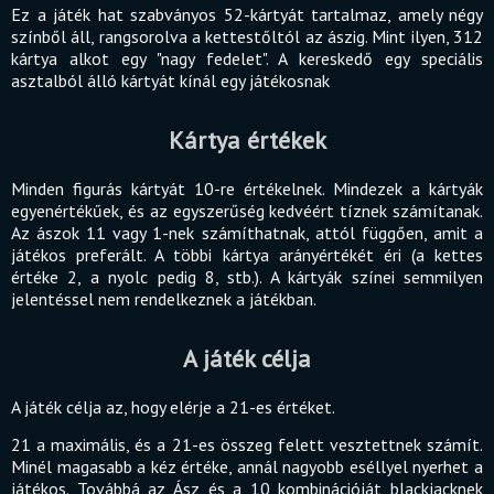
Ez a játék hat szabványos 52-kártyát tartalmaz, amely négy
színből áll, rangsorolva a kettestőltól az ászig. Mint ilyen, 312
kártya alkot egy "nagy fedelet". A kereskedő egy speciális
asztalból álló kártyát kínál egy játékosnak
Kártya értékek
Minden figurás kártyát 10-re értékelnek. Mindezek a kártyák
egyenértékűek, és az egyszerűség kedvéért tíznek számítanak.
Az ászok 11 vagy 1-nek számíthatnak, attól függően, amit a
játékos preferált. A többi kártya arányértékét éri (a kettes
értéke 2, a nyolc pedig 8, stb.). A kártyák színei semmilyen
jelentéssel nem rendelkeznek a játékban.
A játék célja
A játék célja az, hogy elérje a 21-es értéket.
21 a maximális, és a 21-es összeg felett vesztettnek számít.
Minél magasabb a kéz értéke, annál nagyobb eséllyel nyerhet a
játékos. Továbbá az Ász és a 10 kombinációját blackjacknek