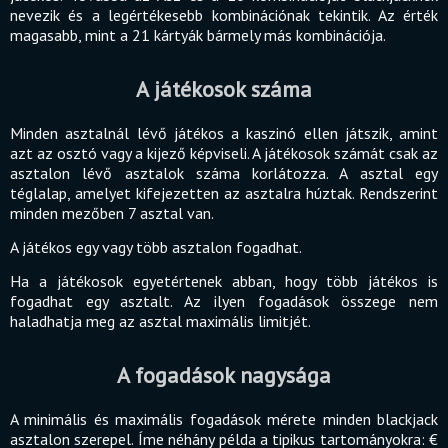
nevezik és a legértékesebb kombinációnak tekintik. Az érték
magasabb, mint a 21 kártyák bármely más kombinációja.
A játékosok száma
Minden asztalnál lévő játékos a kaszinó ellen játszik, amint
azt az osztó vagy a kijező képviseli. A játékosok számát csak az
asztalon lévő asztalok száma korlátozza. A asztal egy
téglalap, amelyet kifejezetten az asztalra húztak. Rendszerint
minden mezőben 7 asztal van.
A játékos egy vagy több asztalon fogadhat.
Ha a játékosok egyetértenek abban, hogy több játékos is
fogadhat egy asztalt. Az ilyen fogadások összege nem
haladhatja meg az asztal maximális limitjét.
A fogadások nagysága
A minimális és maximális fogadások mérete minden blackjack
asztalon szerepel. Íme néhány példa a tipikus tartományokra: €