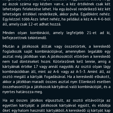
az ászok száma egy kézben van-e, a kéz értékének csak két
lehetséges felekezése lehet. Ha egy ásóval rendelkező kéz két
lehetséges értékkel rendelkezik, akkor puha. Egyébként nehéz.
Egy kézzel több Ászs lehet nehéz, ha például a kéz A-A-4-6-ból
áll, amely csak 12-et adhat hozzá.
Minden olyan kombináció, amely legfeljebb 21-et ad ki,
befejezettnek tekintendő.
Miután a játékosok álltak vagy összetörtek, a kereskedő
foglalkozik saját kombinációjával, amennyiben legalább egy
asztal még játékban van. A játékosoktól eltérően a kereskedő
nem tud döntéseket hozni. Kötelezőnek kell lennie, amíg a
kártyáinak értéke 17 vagy annál nagyobb. Az osztó olyan lágy
kombinációkban áll, mint az A-6 vagy az A-5-3. Amint áll, az
osztó megáll a kártyák fogadásával. Ha a kereskedő elbukott,
akkor a játékban maradt összes asztal nyer. Ellenkező esetben
összehasonlítja a játékosok kártyáival való kombinációját, és a
nyertes határozza meg.
Ha az összes játékos elpusztult, az osztó eltávolítja az
egyetlen kártyáját a játékosok kártyáival együtt, és eldobja
őket egy halom használt kártyákból. A kereskedő új kártyát kap