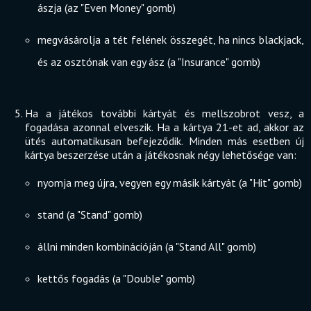
ászja (az "Even Money" gomb)
megvásárolja a tét felének összegét, ha nincs blackjack,
és az osztónak van egy ász (a "Insurance" gomb)
Ha a játékos további kártyát és mellszobrot vesz, a
fogadása azonnal elveszik. Ha a kártya 21-et ad, akkor az
ütés automatikusan befejeződik. Minden más esetben új
kártya beszerzése után a játékosnak négy lehetősége van:
nyomja meg újra, vegyen egy másik kártyát (a "Hit" gomb)
stand (a "Stand" gomb)
állni minden kombinációján (a "Stand All" gomb)
kettős fogadás (a "Double" gomb)