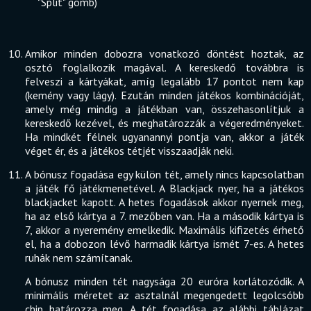
"Split" gomb)
Amikor minden dobozra vonatkozó döntést hoztak, az
osztó foglalkozik magával. A kereskedő továbbra is
felveszi a kártyákat, amíg legalább 17 pontot nem kap
(kemény vagy lágy). Ezután minden játékos kombinációját,
amely még mindig a játékban van, összehasonlítjuk a
kereskedő kezével, és meghatározzák a végeredményeket.
Ha mindkét félnek ugyanannyi pontja van, akkor a játék
véget ér, és a játékos tétjét visszaadják neki.
A bónusz fogadása egy külön tét, amely nincs kapcsolatban
a játék fő játékmenetével. A Blackjack nyer, ha a játékos
blackjacket kapott. A hetes fogadások akkor nyernek meg,
ha az első kártya a 7. mezőben van. Ha a második kártya is
7, akkor a nyeremény emelkedik. Maximális kifizetés érhető
el, ha a dobozon lévő harmadik kártya ismét 7-es. A hetes
ruhák nem számítanak.
A bónusz minden tét nagysága 20 euróra korlátozódik. A
minimális méretet az asztalnál megengedett legolcsóbb
chip határozza meg. A tét fogadása az alábbi táblázat