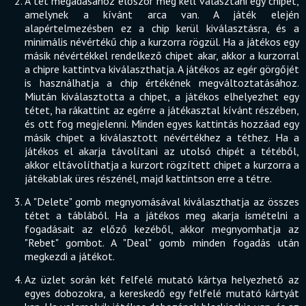
A tét megadásához először meg kell választani egy chipet,
amelynek a kívánt arca van. A játék elején
alapértelmezésben ez a chip kerül kiválasztásra, és a
minimális névértékű chip a kurzorra rögzül. Ha a játékos egy
másik névértékkel rendelkező chipet akar, akkor a kurzorral
a chipre kattintva kiválaszthatja. A játékos az egér görgőjét
is használhatja a chip értékének megváltoztatásához.
Miután kiválasztotta a chipet, a játékos elhelyezhet egy
tétet, ha rákattint az egérre a játékasztal kívánt részében,
és ott fog megjelenni. Minden egyes kattintás hozzáad egy
másik chipet a kiválasztott névértékhez a téthez. Ha a
játékos el akarja távolítani az utolsó chipét a tétéből,
akkor eltávolíthatja a kurzort rögzített chipet a kurzorra a
játékablak üres részénél, majd kattintson erre a tétre.
A "Delete" gomb megnyomásával kiválaszthatja az összes
tétet a táblából. Ha a játékos meg akarja ismételni a
fogadásait az előző kezéből, akkor megnyomhatja az
"Rebet" gombot. A "Deal" gomb minden fogadás után
megkezdi a játékot.
Az üzlet során két felfelé mutató kártya helyezhető az
egyes dobozokra, a kereskedő egy felfelé mutató kártyát