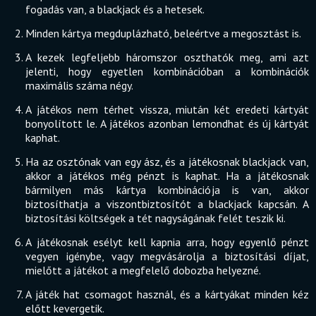
fogadás van, a blackjack és a hetesek.
Minden kártya megduplázható, beleértve a megosztást is.
A kezek legfeljebb háromszor oszthatók meg, ami azt
jelenti, hogy egyetlen kombinációban a kombinációk
maximális száma négy.
A játékos nem térhet vissza, miután két eredeti kártyát
bonyolított le. A játékos azonban lemondhat és új kártyát
kaphat.
Ha az osztónak van egy ász, és a játékosnak blackjack van,
akkor a játékos még pénzt is kaphat. Ha a játékosnak
bármilyen más kártya kombinációja is van, akkor
biztosíthatja a viszontbiztosítót a blackjack kapcsán. A
biztosítási költségek a tét nagyságának felét teszik ki.
A játékosnak esélyt kell kapnia arra, hogy egyenlő pénzt
vegyen igénybe, vagy megvásárolja a biztosítási díjat,
mielőtt a játékot a megfelelő dobozba helyezné.
A játék hat csomagot használ, és a kártyákat minden kéz
előtt kevergetik.