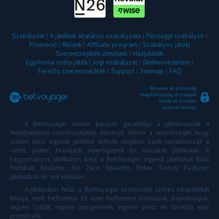
Szabályzat
|
A játékok általános szabályzata
|
Pénzügyi szabályok
|
Promóció
|
Rólunk
|
Affiliate program
|
Szabályos játék
|
Szerencsejáték útmutató
|
Házjutalék
Egyforma esély játék
|
Jogi szabályzat
|
Játékosvédelem
|
Felelős szerencsejáték
|
Support
|
Sitemap
|
FAQ
Bizalom és biztonság
Megbízhatóság és hangok
Hűség és bizalom
Gyors és könnyű
A BetVoyager online kaszinó garantálja a játékosainak a
felejthetetlen szerencsejáték élményt, illetve a lehetőségét hogy
széles körű egyedi játékkal töltsék idejüket. Ezek tartalmazzák a
rulett, póker, blackjack, nyerőgépek és baccarat játékokat. A
hagyományos játékokon kívül a BetVoyager egyedi játékokat kínál
Multiball Roulette, No Zero Roulette, Poker Switch, Pachinko
játékaiban és sok másban.
A játékokon felül, a BetVoyager promóciók széles választékát
kínálja, mint befizetési és nem befizetési bónuszok, bajnokságok,
ingyen lottók, ingyen pörgetések, ingyen pénz és további más
promóciók.