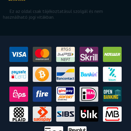
Ez az oldal csak tájékoztatásul szolgál és nem
használható jogi vitákban.