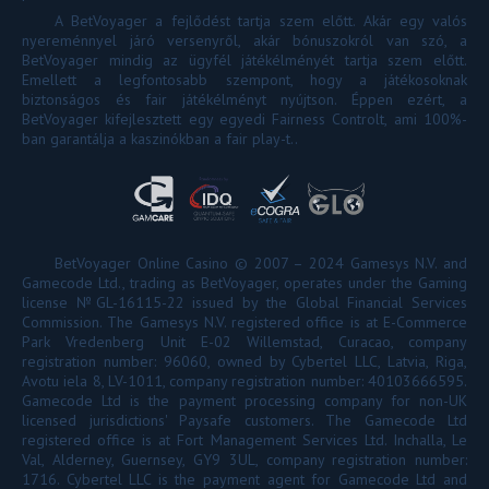
A BetVoyager a fejlődést tartja szem előtt. Akár egy valós
nyereménnyel járó versenyről, akár bónuszokról van szó, a
BetVoyager mindig az ügyfél játékélményét tartja szem előtt.
Emellett a legfontosabb szempont, hogy a játékosoknak
biztonságos és fair játékélményt nyújtson. Éppen ezért, a
BetVoyager kifejlesztett egy egyedi Fairness Controlt, ami 100%-
ban garantálja a kaszinókban a fair play-t..
BetVoyager Online Casino © 2007 – 2024 Gamesys N.V. and
Gamecode Ltd., trading as BetVoyager, operates under the Gaming
license №GL-16115-22 issued by the Global Financial Services
Commission. The Gamesys N.V. registered office is at E-Commerce
Park Vredenberg Unit E-02 Willemstad, Curacao, company
registration number: 96060, owned by Cybertel LLC, Latvia, Riga,
Avotu iela 8, LV-1011, company registration number: 40103666595.
Gamecode Ltd is the payment processing company for non-UK
licensed jurisdictions' Paysafe customers. The Gamecode Ltd
registered office is at Fort Management Services Ltd. Inchalla, Le
Val, Alderney, Guernsey, GY9 3UL, company registration number:
1716. Cybertel LLC is the payment agent for Gamecode Ltd and