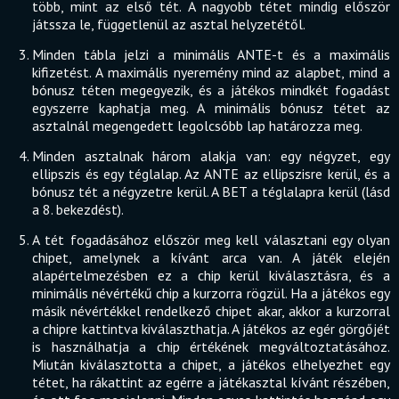
több, mint az első tét. A nagyobb tétet mindig először
játssza le, függetlenül az asztal helyzetétől.
Minden tábla jelzi a minimális ANTE-t és a maximális
kifizetést. A maximális nyeremény mind az alapbet, mind a
bónusz téten megegyezik, és a játékos mindkét fogadást
egyszerre kaphatja meg. A minimális bónusz tétet az
asztalnál megengedett legolcsóbb lap határozza meg.
Minden asztalnak három alakja van: egy négyzet, egy
ellipszis és egy téglalap. Az ANTE az ellipszisre kerül, és a
bónusz tét a négyzetre kerül. A BET a téglalapra kerül (lásd
a 8. bekezdést).
A tét fogadásához először meg kell választani egy olyan
chipet, amelynek a kívánt arca van. A játék elején
alapértelmezésben ez a chip kerül kiválasztásra, és a
minimális névértékű chip a kurzorra rögzül. Ha a játékos egy
másik névértékkel rendelkező chipet akar, akkor a kurzorral
a chipre kattintva kiválaszthatja. A játékos az egér görgőjét
is használhatja a chip értékének megváltoztatásához.
Miután kiválasztotta a chipet, a játékos elhelyezhet egy
tétet, ha rákattint az egérre a játékasztal kívánt részében,