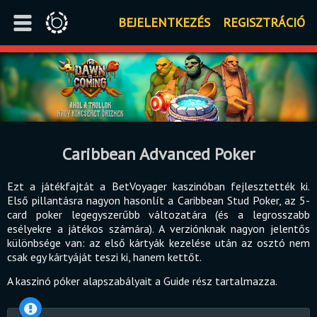
BEJELENTKEZÉS
REGISZTRÁCIÓ
Caribbean Advanced Poker
Ezt a játékfajtát a BetVoyager kaszinóban fejlesztették ki.
Első pillantásra nagyon hasonlít a Caribbean Stud Poker, az 5-
card poker legegyszerűbb változatára (és a legrosszabb
esélyekre a játékos számára). A verziónknak nagyon jelentős
különbsége van: az első kártyák kezelése után az osztó nem
csak egy kártyáját teszi ki, hanem kettőt.
A kaszinó póker alapszabályait a Guide rész tartalmazza.