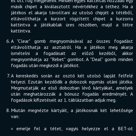
és ott fog megjelenni. Minden egyes kattintás hozzáad egy
másik chipet a kiválasztott névértékhez a téthez. Ha a
játékos el akarja távolítani az utolsó chipjét a tétéből,
eltávolíthatja a kurzort rögzített chipet a kurzorra
kattintva a játékablak üres részében, majd a tétre
kattintva.
A "Clear" gomb megnyomásával az összes fogadást
eltávolíthatja az asztalról. Ha a játékos meg akarja
ismételni a fogadásait az előző kezéből, akkor
megnyomhatja az "Rebet" gombot. A "Deal" gomb minden
fogadás után megkezdi a játékot.
A kereskedés során az osztó két utolsó lapját felfelé
helyezi. Ezután kezdődik a dobozok egymás utáni játéka.
Megmutatják az első dobozban lévő kártyákat, amelyek
után meghatározzák a bónusz fogadás eredményét. A
fogadások kifizetéseit az 1. táblázatban adjuk meg.
Miután megnézte kártyáit, a játékosnak két lehetősége
van:
emelje fel a tétet, vagyis helyezze el a BET-ot