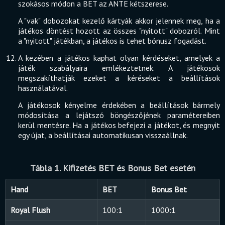
szokásos módon a BET az ANTE kétszerese.
A "vak" dobozokat kezelő kártyák akkor jelennek meg, ha a
játékos döntést hozott az összes "nyitott" dobozról. Mint
a "nyitott" játékban, a játékos is tehet bónusz fogadást.
A kezében a játékos kaphat olyan kérdéseket, amelyek a
játék szabályaira emlékeztetnek. A játékosok
megszakíthatják ezeket a kéréseket a beállítások
használatával.
A játékosok kényelme érdekében a beállítások bármely
módosítása a lejátszó böngészőjének paramétereiben
kerül mentésre. Ha a játékos befejezi a játékot, és megnyit
egy újat, a beállításai automatikusan visszaállnak.
Tábla 1. Kifizetés BET és Bonus Bet esetén
Hand
BET
Bonus Bet
Royal Flush
100:1
1000:1