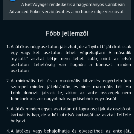
A BetVoyager rendelkezik a hagyományos Caribbean
Advanced Poker verziójával és a no house edge verzióval
Főbb jellemzői
A játékos négy asztalon játszhat, de a "nyitott" játékot csak
egy vagy két asztalon lehet végrehajtani. A második
"nyitott" asztal tétje nem lehet több, mint az első
asztalon. Lehetőség van fogadni a bónuszt minden
asztalon.
A minimális tét és a maximális kifizetés egyértelműen
szerepel minden játéktáblán, és nincs maximális tét. Ha
több dobozt játszik le, akkor az ante összegek nem
lehetnek ötször nagyobbak vagy kisebbek egymásnál.
A játék minden egyes asztalán öt lapra osztják. Az osztó öt
kártyát is kap, de a két utolsó kártyáját az asztal felfelé
helyezi.
A játékos vagy behajolhatja és elveszítheti az ante-ját,