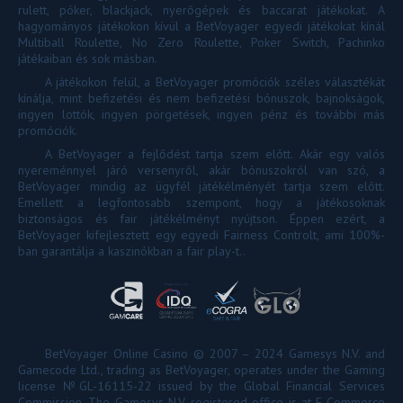
rulett, póker, blackjack, nyerőgépek és baccarat játékokat. A
hagyományos játékokon kívül a BetVoyager egyedi játékokat kínál
Multiball Roulette, No Zero Roulette, Poker Switch, Pachinko
játékaiban és sok másban.
A játékokon felül, a BetVoyager promóciók széles választékát
kínálja, mint befizetési és nem befizetési bónuszok, bajnokságok,
ingyen lottók, ingyen pörgetések, ingyen pénz és további más
promóciók.
A BetVoyager a fejlődést tartja szem előtt. Akár egy valós
nyereménnyel járó versenyről, akár bónuszokról van szó, a
BetVoyager mindig az ügyfél játékélményét tartja szem előtt.
Emellett a legfontosabb szempont, hogy a játékosoknak
biztonságos és fair játékélményt nyújtson. Éppen ezért, a
BetVoyager kifejlesztett egy egyedi Fairness Controlt, ami 100%-
ban garantálja a kaszinókban a fair play-t..
BetVoyager Online Casino © 2007 – 2024 Gamesys N.V. and
Gamecode Ltd., trading as BetVoyager, operates under the Gaming
license №GL-16115-22 issued by the Global Financial Services
Commission. The Gamesys N.V. registered office is at E-Commerce