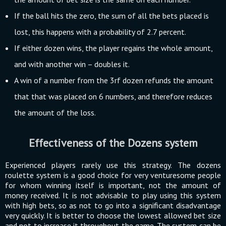
If the ball hits the zero, the sum of all the bets placed is
lost, this happens with a probability of 2.7 percent.
If either dozen wins, the player regains the whole amount,
and with another win – doubles it.
A win of a number from the 3rf dozen refunds the amount
that that was placed on 6 numbers, and therefore reduces
the amount of the loss.
Effectiveness of the Dozens system
Experienced players rarely use this strategy. The dozens
roulette system is a good choice for very venturesome people
for whom winning itself is important, not the amount of
money received. It is not advisable to play using this system
with high bets, so as not to go into a significant disadvantage
very quickly. It is better to choose the lowest allowed bet size
and not to increase it throughout the game. The system can be