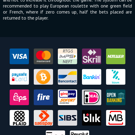
recommended to play European roulette with one green field
or French, where if zero comes up, half the bets placed are
returned to the player.