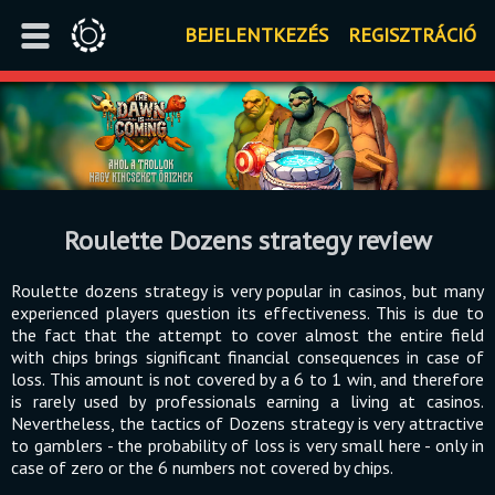
BEJELENTKEZÉS
REGISZTRÁCIÓ
Roulette Dozens strategy review
Roulette dozens strategy is very popular in casinos, but many
experienced players question its effectiveness. This is due to
the fact that the attempt to cover almost the entire field
with chips brings significant financial consequences in case of
loss. This amount is not covered by a 6 to 1 win, and therefore
is rarely used by professionals earning a living at casinos.
Nevertheless, the tactics of Dozens strategy is very attractive
to gamblers - the probability of loss is very small here - only in
case of zero or the 6 numbers not covered by chips.