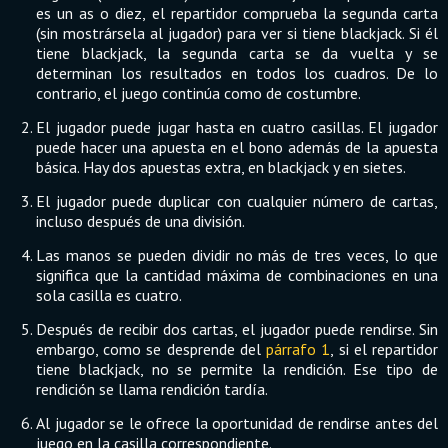
es un as o diez, el repartidor comprueba la segunda carta
(sin mostrársela al jugador) para ver si tiene blackjack. Si él
tiene blackjack, la segunda carta se da vuelta y se
determinan los resultados en todos los cuadros. De lo
contrario, el juego continúa como de costumbre.
El jugador puede jugar hasta en cuatro casillas. El jugador
puede hacer una apuesta en el bono además de la apuesta
básica. Hay dos apuestas extra, en blackjack y en sietes.
El jugador puede duplicar con cualquier número de cartas,
incluso después de una división.
Las manos se pueden dividir no más de tres veces, lo que
significa que la cantidad máxima de combinaciones en una
sola casilla es cuatro.
Después de recibir dos cartas, el jugador puede rendirse. Sin
embargo, como se desprende del
párrafo 1
, si el repartidor
tiene blackjack, no se permite la rendición. Ese tipo de
rendición se llama rendición tardía.
Al jugador se le ofrece la oportunidad de rendirse antes del
juego en la casilla correspondiente.