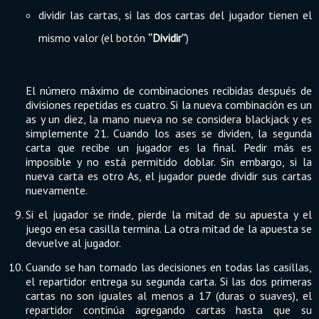
dividir las cartas, si las dos cartas del jugador tienen el
mismo valor (el botón
“Dividir”
)
El número máximo de combinaciones recibidas después de
divisiones repetidas es cuatro. Si la nueva combinación es un
as y un diez, la mano nueva no se considera blackjack y es
simplemente 21. Cuando los ases se dividen, la segunda
carta que recibe un jugador es la final. Pedir más es
imposible y no está permitido doblar. Sin embargo, si la
nueva carta es otro As, el jugador puede dividir sus cartas
nuevamente.
Si el jugador se rinde, pierde la mitad de su apuesta y el
juego en esa casilla termina. La otra mitad de la apuesta se
devuelve al jugador.
Cuando se han tomado las decisiones en todas las casillas,
el repartidor entrega su segunda carta. Si las dos primeras
cartas no son iguales al menos a 17 (duras o suaves), el
repartidor continúa agregando cartas hasta que su