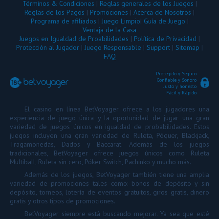
Términos & Condiciones
|
Reglas generales de los Juegos
|
Reglas de los Pagos
|
Promociones
|
Acerca de Nosotros
|
Programa de afiliados
|
Juego Limpio
|
Guía de Juego
|
Ventaja de la Casa
Juegos en Igualdad de Proabilidades
|
Política de Privacidad
|
Protección al Jugador
|
Juego Responsable
|
Support
|
Sitemap
|
FAQ
Protegido y Seguro
Confiable y Sonoro
Justo y honesto
Fácil y Rápido
El casino en línea BetVoyager ofrece a los jugadores una
experiencia de juego única y la oportunidad de jugar una gran
variedad de juegos únicos en igualdad de probabilidades. Estos
juegos incluyen una gran variedad de Ruleta, Póquer, Blackjack,
Tragamonedas, Dados y Baccarat. Además de los juegos
tradicionales, BetVoyager ofrece juegos únicos como Ruleta
Multiball, Ruleta sin cero, Póker Switch, Pachinko y mucho más.
Además de los juegos, BetVoyager también tiene una amplia
variedad de promociones tales como: bonos de depósito y sin
depósito, torneos, lotería de eventos gratuitos, giros gratis, dinero
gratis y otros tipos de promociones.
BetVoyager siempre está buscando mejorar. Ya sea que esté