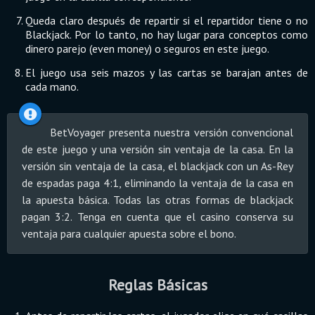
Queda claro después de repartir si el repartidor tiene o no
Blackjack. Por lo tanto, no hay lugar para conceptos como
dinero parejo (even money) o seguros en este juego.
El juego usa seis mazos y las cartas se barajan antes de
cada mano.
BetVoyager presenta nuestra versión convencional
de este juego y una versión sin ventaja de la casa. En la
versión sin ventaja de la casa, el blackjack con un As-Rey
de espadas paga 4:1, eliminando la ventaja de la casa en
la apuesta básica. Todas las otras formas de blackjack
pagan 3:2. Tenga en cuenta que el casino conserva su
ventaja para cualquier apuesta sobre el bono.
Reglas Básicas