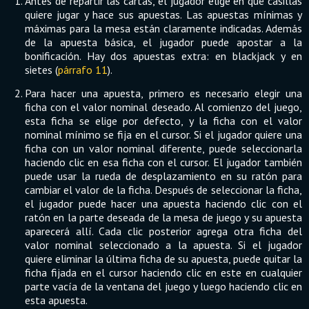
Antes de repartir las cartas, el jugador elige en qué casillas
quiere jugar y hace sus apuestas. Las apuestas mínimas y
máximas para la mesa están claramente indicadas. Además
de la apuesta básica, el jugador puede apostar a la
bonificación. Hay dos apuestas extra: en blackjack y en
sietes (
párrafo 11
).
Para hacer una apuesta, primero es necesario elegir una
ficha con el valor nominal deseado. Al comienzo del juego,
esta ficha se elige por defecto, y la ficha con el valor
nominal mínimo se fija en el cursor. Si el jugador quiere una
ficha con un valor nominal diferente, puede seleccionarla
haciendo clic en esa ficha con el cursor. El jugador también
puede usar la rueda de desplazamiento en su ratón para
cambiar el valor de la ficha. Después de seleccionar la ficha,
el jugador puede hacer una apuesta haciendo clic con el
ratón en la parte deseada de la mesa de juego y su apuesta
aparecerá allí. Cada clic posterior agrega otra ficha del
valor nominal seleccionado a la apuesta. Si el jugador
quiere eliminar la última ficha de su apuesta, puede quitar la
ficha fijada en el cursor haciendo clic en este en cualquier
parte vacía de la ventana del juego y luego haciendo clic en
esta apuesta.