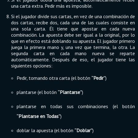
una carta extra. Pedir más es imposible.
Si el jugador divide sus cartas, en vez de una combinación de
dos cartas, recibe dos, cada una de las cuales consiste en
una sola carta. Él tiene que apostar en cada nueva
combinación. La apuesta debe ser igual a la original, por lo
que en efecto está doblando su apuesta. El jugador primero
juega la primera mano y, una vez que termina, la otra. La
segunda carta en cada mano nueva se reparte
automáticamente. Después de eso, el jugador tiene las
siguientes opciones:
Pedir, tomando otra carta (el botón
“Pedir”
)
plantarse (el botón
“Plantarse”
)
plantarse en todas sus combinaciones (el botón
“Plantarse en Todas”
)
doblar la apuesta (el botón
“Doblar”
)