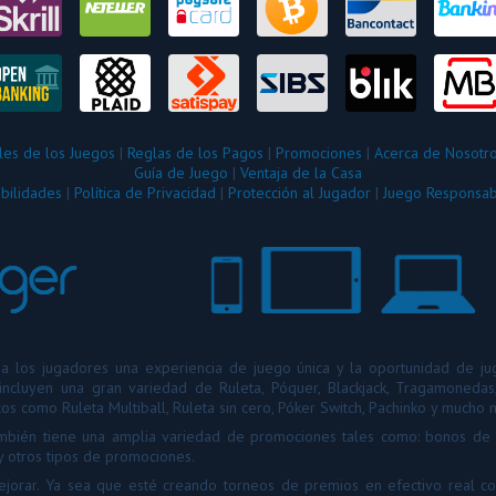
les de los Juegos
|
Reglas de los Pagos
|
Promociones
|
Acerca de Nosotr
Guía de Juego
|
Ventaja de la Casa
bilidades
|
Política de Privacidad
|
Protección al Jugador
|
Juego Responsab
 a los jugadores una experiencia de juego única y la oportunidad de j
 incluyen una gran variedad de Ruleta, Póquer, Blackjack, Tragamoneda
os como Ruleta Multiball, Ruleta sin cero, Póker Switch, Pachinko y mucho 
bién tiene una amplia variedad de promociones tales como: bonos de de
s y otros tipos de promociones.
orar. Ya sea que esté creando torneos de premios en efectivo real con