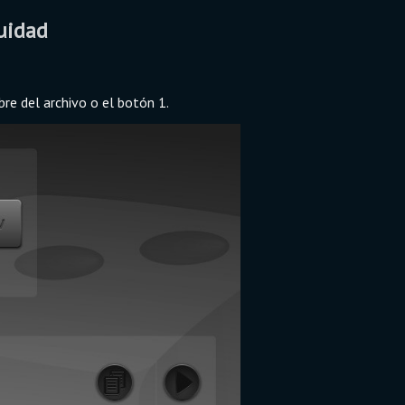
uidad
re del archivo o el botón 1.