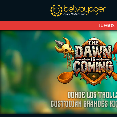
JUEGOS