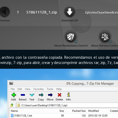
l archivo con la contraseña copiada. Recomendamos el uso de ve
 winzip, 7-zip, para abrir, crear y descomprimir archivos rar, zip, 7z, tar