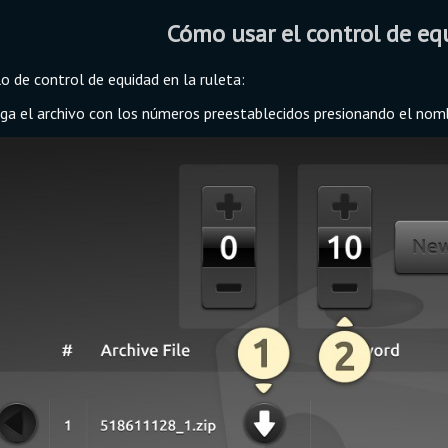
Cómo usar el control de eq
o de control de equidad en la ruleta:
ga el archivo con los números preestablecidos presionando el nomb