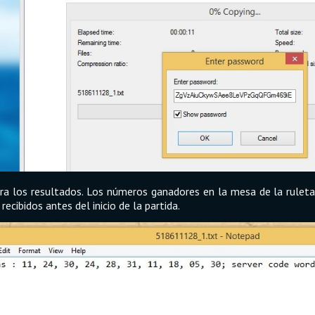
a los resultados. Los números ganadores en la mesa de la ruleta
recibidos antes del inicio de la partida.