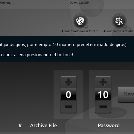
algunos giros, por ejemplo 10 (número predeterminado de giros).
la contraseña presionando el botón 3.